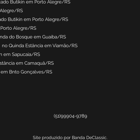
açado Butikin em Porto Alegre/RS
 Alegre/RS
çado Butikin em Porto Alegre/RS
 Porto Alegre/RS
enda do Bosque em Guaíba/RS
o no Quinda Estância em Viamão/RS
en em Sapucaia/RS
Estância em Camaquâ/RS
vo em Bnto Gonçalves/RS
(51)99904-9789
Site produzido por Banda DeClassic.