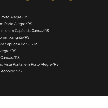
 Porto Alegre/RS
 em Porto Alegre/RS
mínio em Capão da Canoa/RS
io em Xangrilá/RS
 em Sapucaia do Sul/RS
Alegre/RS
e Canoas/RS
 no Vista Pontal em Porto Alegre/RS
o Leopoldo/RS
(51)99904-9789