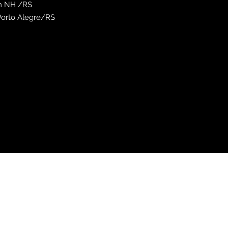
em NH /RS
orto Alegre/RS
(51)99904-9789
Site produzido por Banda DeClassic.