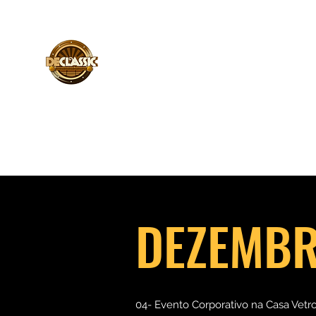
Início
Integrantes
Release
Fotos
Contato
DEZEMBR
04- Evento Corporativo na Casa Vet